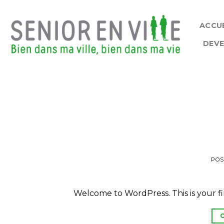
Skip
to
ACCUE
content
DEVE
POS
Welcome to WordPress. This is your firs